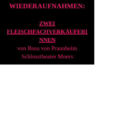
WIEDERAUFNAHMEN:
ZWEI
FLEISCHFACHVERKÄUFERI
NNEN
von Rosa von Praunheim
Schlosstheater Moers
Hitlers Ziege und die
Hämorrhoiden des Königs
von Rosa von Praunhei
m
Theater Altenburg
Der talentierte Mr. Ripley
von Patricia Highsmith
Bühnen Bern