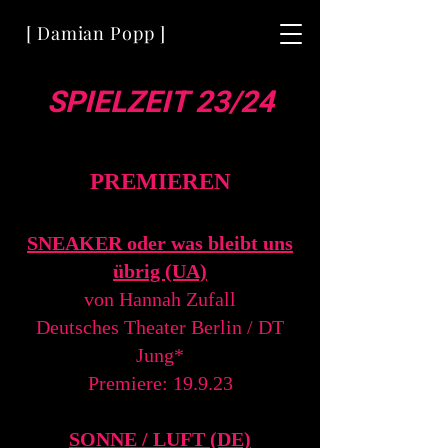
[ Damian Popp ]
SPIELZEIT 23/24
PREMIER
EN
SNEAKER oder was
blei
bt
uns
übrig (UA)
von H
annah Zufall
Deutsches Theater Berlin / DT
Jung*
Premiere: 19.9.23
SONNE / L
UFT
(DE)