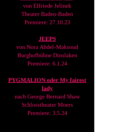
von Elfriede Jelinek
Theater Baden-Baden
Premiere: 27.10.23
JEEPS
von Nora Abd
el-Maksoud
Burghofbühne Dinslaken
Premiere: 6.1.24
PYGMA
LION oder My fairest
lady
nach George Bernard
Shaw
Schlosstheater Moers
Premiere: 3.5.24