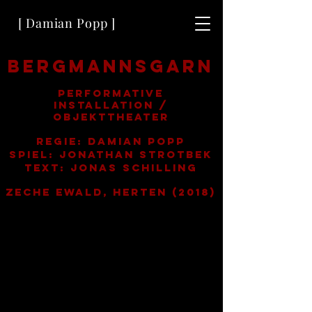
[ Damian Popp ]
bergmannsgarn
performative
Installation /
Objekttheater
Regie: Damian Popp
Spiel: Jonathan Strotbek
Text: Jonas Schilling
Zeche Ewald, Herten (2018)