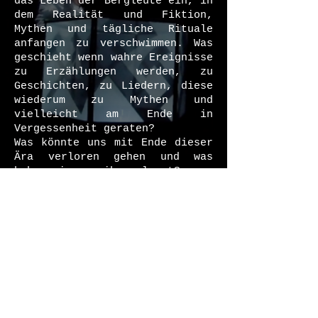
das Leben der Bergleute ein, in
dem Realität und Fiktion,
Mythen und tägliche Rituale
anfangen zu verschwimmen. Was
geschieht wenn wahre Ereignisse
zu Erzählungen werden, zu
Geschichten, zu Liedern, diese
wiederum zu Mythen und
vielleicht am Ende in
Vergessenheit geraten?
Was könnte uns mit Ende dieser
Ära verloren gehen und was
haben wir aus ihr gelernt?
Gefördert durch:
NRW Landesbüro Freie
Darstellende Künste,
Ministerium für Kultur und
Wissenschaft des Landes
Nordrhein-Westfalen, Kulturbüro
Essen, Regionalverband Ruhr