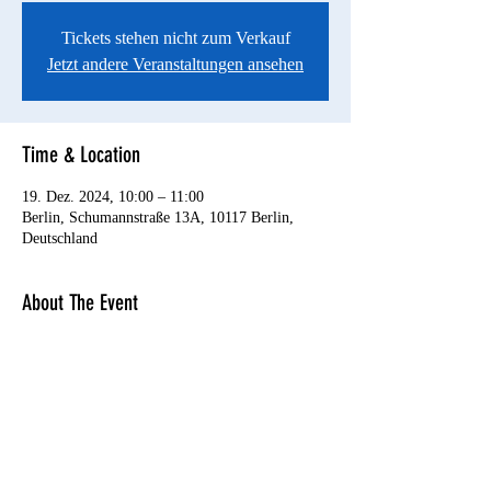
Tickets stehen nicht zum Verkauf
Jetzt andere Veranstaltungen ansehen
Time & Location
19. Dez. 2024, 10:00 – 11:00
Berlin, Schumannstraße 13A, 10117 Berlin,
Deutschland
About The Event
https://www.deutschestheater.de/programm/produ
ktionen/sneaker-oder-was-bleibt-uns-uebrig/