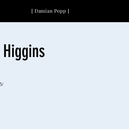
[ Damian Popp ]
 Higgins
5/