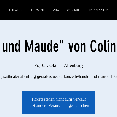
THEATER
TERMINE
VITA
KONTAKT
IMPRESSUM
 und Maude" von Colin
Fr., 03. Okt.
  |  
Altenburg
ttps://theater-altenburg-gera.de/stuecke-konzerte/harold-und-maude-196
Tickets stehen nicht zum Verkauf
Jetzt andere Veranstaltungen ansehen