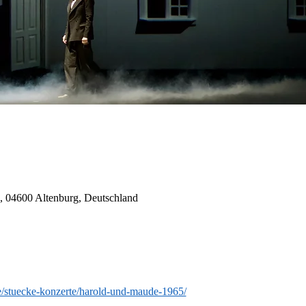
, 04600 Altenburg, Deutschland
.de/stuecke-konzerte/harold-und-maude-1965/