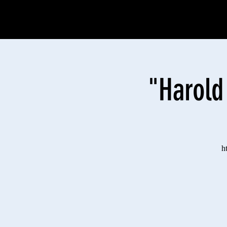
"Harold
h