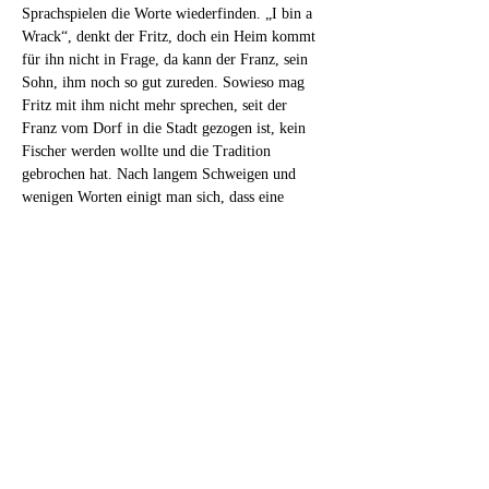
Sprachspielen die Worte wiederfinden. „I bin a 
Wrack“, denkt der Fritz, doch ein Heim kommt 
für ihn nicht in Frage, da kann der Franz, sein 
Sohn, ihm noch so gut zureden. Sowieso mag 
Fritz mit ihm nicht mehr sprechen, seit der 
Franz vom Dorf in die Stadt gezogen ist, kein 
Fischer werden wollte und die Tradition 
gebrochen hat. Nach langem Schweigen und 
wenigen Worten einigt man sich, dass eine 
polnische Pflegekraft bei Fritz einzieht, die sich 
rund um die Uhr um ihn kümmert. Piotra hatte 
sich ihr Leben in Deutschland anders vorgestellt: 
Heimweh und Eintönigkeit durchziehen ihre 
Tage. Doch irgendwann kommen sich Pflegerin 
und Patient in ihrer Einsamkeit, dem Ringen um 
die neue und die verlorene Sprache und ihrem 
Wissen um…
Read More >