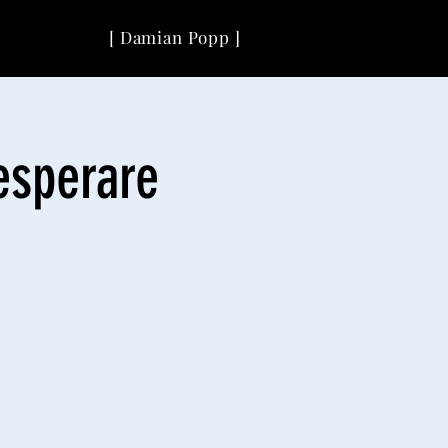
[ Damian Popp ]
esperare