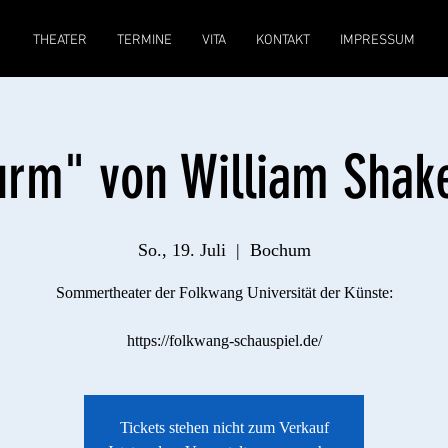
THEATER
TERMINE
VITA
KONTAKT
IMPRESSUM
urm" von William Shak
So., 19. Juli
  |  
Bochum
Sommertheater der Folkwang Universität der Künste:
https://folkwang-schauspiel.de/
Tickets stehen nicht zum Verkauf